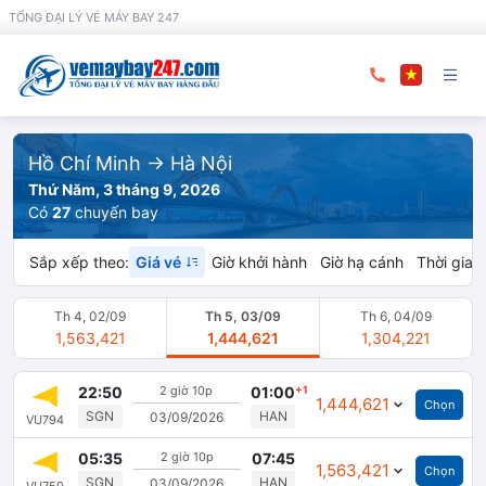
TỔNG ĐẠI LÝ VÉ MÁY BAY 247
Hồ Chí Minh
→ Hà Nội
Thứ Năm, 3 tháng 9, 2026
Có
27
chuyến bay
Sắp xếp theo:
Giá vé
Giờ khởi hành
Giờ hạ cánh
Thời gian
Th 4, 02/09
Th 5, 03/09
Th 6, 04/09
1,563,421
1,444,621
1,304,221
22:50
2 giờ 10p
01:00
+1
1,444,621
Chọn
SGN
HAN
03/09/2026
VU794
Đóng
05:35
2 giờ 10p
07:45
1,563,421
Chọn
SGN
HAN
03/09/2026
VU750