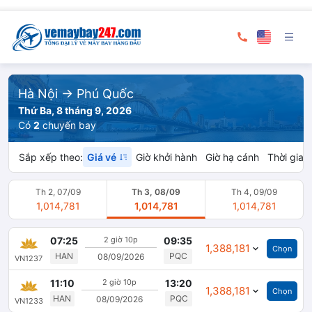
Hà Nội
→ Phú Quốc
Thứ Ba, 8 tháng 9, 2026
Có
2
chuyến bay
Sắp xếp theo:
Giá vé
Giờ khởi hành
Giờ hạ cánh
Thời gian
Th 2, 07/09
Th 3, 08/09
Th 4, 09/09
1,014,781
1,014,781
1,014,781
07:25
2 giờ 10p
09:35
1,388,181
Chọn
HAN
PQC
08/09/2026
VN1237
Đóng
11:10
2 giờ 10p
13:20
1,388,181
Chọn
HAN
PQC
08/09/2026
VN1233