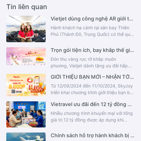
Tin liên quan
Vietjet dùng công nghệ AR giới thiệu du lịch Thành Đô
Hành khách hạ cánh tại sân bay Thiên
Phủ (Thành Đô, Trung Quốc) có thể quét
mã QR để chụp ảnh, nhận thông tin về
điểm du lịch với gấu trúc, máy bay Amy
Trọn gói tiện ích, bay khắp thế giới cùng vé Vietjet Deluxe
qua công nghệ AR.
Đón thu vàng rực rỡ khắp muôn
phương, Vietjet dành tặng ưu đãi hấp
dẫn, tiết kiệm đến 50% cho hành khách
GIỚI THIỆU BẠN MỚI – NHẬN TỚI 8.000 SKYPOINT
chọn bay vé Deluxe
Từ 12/09/2024 đến 11/10/2024, SkyJoy
triển khai chương trình giới thiệu bạn bè
với nhiều ưu đãi hấp dẫn.
Vietravel ưu đãi đến 12 tỷ đồng dịp Tết Giáp Thìn
Nhiều chương trình khuyến mại với tổng
giá trị 12 tỷ đồng được áp dụng khi
khách hàng mua sớm, đăng ký nhóm và
cho kiều bào về quê đón Tết.
Chính sách hỗ trợ hành khách bị ảnh hưởng của bão Yagi, mưa lũ