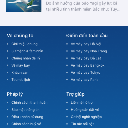
Do ảnh hưởng của bão Yagi gây lụt lội
tại nhiều tỉnh thành miền Bắc như: Tuyên
Quang, Lào Cai, Thái Nguyên... dẫn đến
nhiều hành khách không thể di chuyển
đến sân bay để thực hiện chuyến bay,
đồng thời thể hiện tinh thần hỗ trợ cộng
Về chúng tôi
Điểm đến toàn cầu
đồng giai đoạn thiên tai, Bamboo
Giới thiệu chung
Vé máy bay Hà Nội
Airways triển khai chính sách hỗ trợ
hành khách do ảnh hưởng của bão Yagi
Sứ mệnh & tầm nhìn
Vé máy bay Nha Trang
Chứng nhận đại lý
Vé máy bay Đà Lạt
Vé máy bay
Vé máy bay Bangkok
Khách sạn
Vé máy bay Tokyo
Tour du lịch
Vé máy bay Paris
Pháp lý
Trợ giúp
Chính sách thanh toán
Liên hệ hỗ trợ
Bảo mật thông tin
Hướng dẫn đặt vé
Điều khoản sử dụng
Cơ hội nghề nghiệp
Chính sách huỷ vé
Tin tức nổi bật